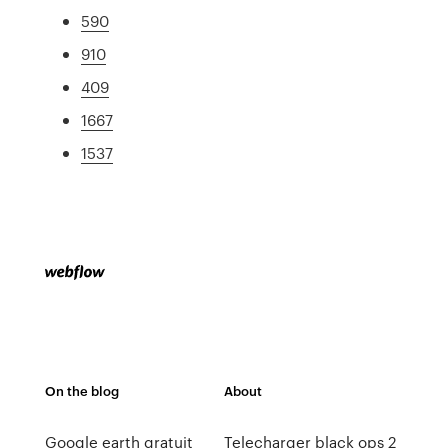
590
910
409
1667
1537
On the blog
About
Google earth gratuit
Telecharger black ops 2