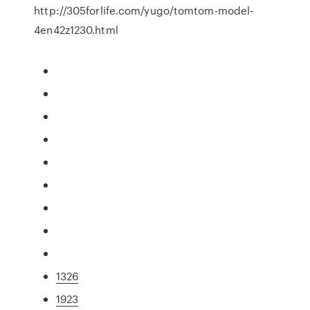
http://305forlife.com/yugo/tomtom-model-
4en42z1230.html
1326
1923